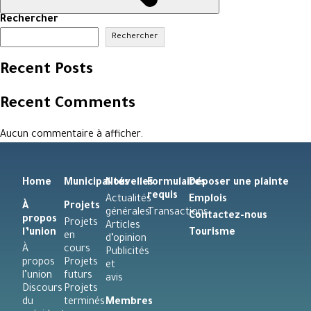
Rechercher
Rechercher
Recent Posts
Recent Comments
Aucun commentaire à afficher.
Home
Municipalités
Nouvelles
Formulaires
Déposer une plainte
requis
Actualités
Emplois
À
Projets
générales
Transactions
Contactez-nous
propos
Projets
Articles
l’union
Tourisme
en
d’opinion
À
cours
Publicités
propos
Projets
et
l’union
futurs
avis
Discours
Projets
du
terminés
Membres