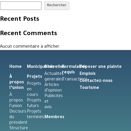
Rechercher
Recent Posts
Recent Comments
Aucun commentaire à afficher.
Home
Municipalités
Nouvelles
Formulaires
Déposer une plainte
requis
Actualités
Emplois
À
Projets
générales
Transactions
Contactez-nous
propos
Projets
Articles
l’union
Tourisme
en
d’opinion
À
cours
Publicités
propos
Projets
et
l’union
futurs
avis
Discours
Projets
du
terminés
Membres
président
Structure