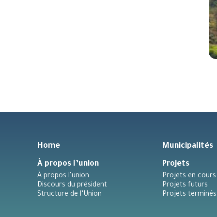
Home
Municipalités
À propos l’union
Projets
À propos l’union
Projets en cours
Discours du président
Projets futurs
Structure de l’Union
Projets terminés