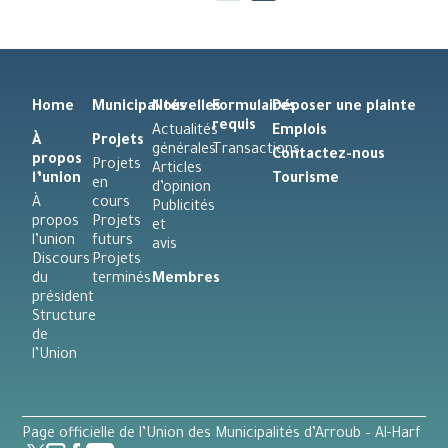
Home
Municipalités
Nouvelles
Formulaires
Déposer une plainte
requis
Actualités
Emplois
À
Projets
générales
Transactions
Contactez-nous
propos
Projets
Articles
l’union
Tourisme
en
d’opinion
À
cours
Publicités
propos
Projets
et
l’union
futurs
avis
Discours
Projets
du
terminés
Membres
président
Structure
de
l’Union
Page officielle de l’Union des Municipalités d’Arroub – Al-Harf