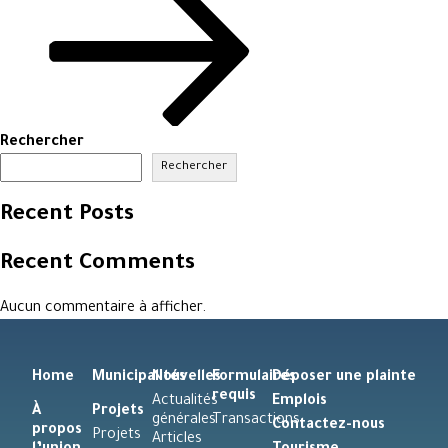
Rechercher
Rechercher
Recent Posts
Recent Comments
Aucun commentaire à afficher.
Home
Municipalités
Nouvelles
Formulaires
Déposer une plainte
requis
Actualités
Emplois
À
Projets
générales
Transactions
Contactez-nous
propos
Projets
Articles