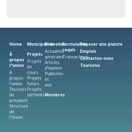
Home
Municipalités
Nouvelles
Formulaires
Déposer une plainte
requis
Actualités
Emplois
À
Projets
générales
Transactions
Contactez-nous
propos
Projets
Articles
l’union
Tourisme
en
d’opinion
À
cours
Publicités
propos
Projets
et
l’union
futurs
avis
Discours
Projets
du
terminés
Membres
président
Structure
de
l’Union