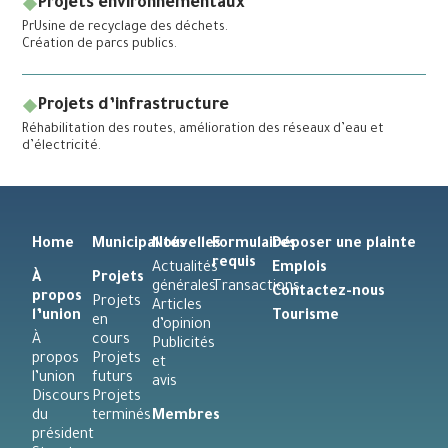
Projets environnementaux
PrUsine de recyclage des déchets.
Création de parcs publics.
Projets d’infrastructure
Réhabilitation des routes, amélioration des réseaux d’eau et
d’électricité.
Home
Municipalités
Nouvelles
Formulaires
Déposer une plainte
requis
Actualités
Emplois
À
Projets
générales
Transactions
Contactez-nous
propos
Projets
Articles
l’union
Tourisme
en
d’opinion
À
cours
Publicités
propos
Projets
et
l’union
futurs
avis
Discours
Projets
du
terminés
Membres
président