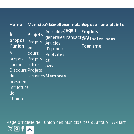
Home
Municipalités
Nouvelles
Formulaires
Déposer une plainte
requis
Actualités
Emplois
À
Projets
générales
Transactions
Contactez-nous
propos
Projets
Articles
l’union
Tourisme
en
d’opinion
À
cours
Publicités
propos
Projets
et
l’union
futurs
avis
Discours
Projets
du
terminés
Membres
président
Structure
de
l’Union
Page officielle de l’Union des Municipalités d’Arroub – Al-Harf